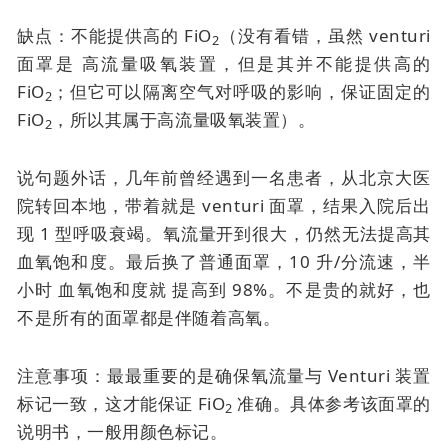
缺点：不能提供高的 FiO
（没有看错，虽然
venturi
2
面罩是
高流量吸氧装置，但是其并不能提供高的
FiO
；但它可以隔离空气对呼吸的影响，保证固定的
2
FiO
，所以其属于高流量吸氧装置）。
2
说句题外话，几年前曾经遇到一名患者，从北京大医
院转回本地，带着就是
venturi 面罩
，结果入院后出
现 1 型呼吸衰竭。氧流量开到很大，仍然无法提高其
血氧饱和度。最后换了普通面罩，10 升/分流速，半
小时
血氧饱和度就
提高到 98%。不是贵的就好，也
不是所有的面罩都是伴随着高氧。
注意事项：最最重要的是确保氧流量与 Venturi 装置
标记一致，这才能保证 FiO
准确。具体参考该面罩的
2
说明书，一般用颜色标记。