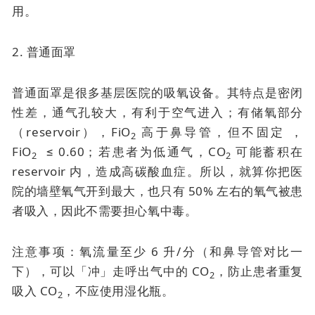
用。
2. 普通面罩
普通面罩是很多基层医院的吸氧设备。其特点是密闭
性差，通气孔较大，有利于空气进入；有储氧部分
（reservoir），FiO
高于鼻导管，但不固定 ，
2
FiO
≤ 0.60；若患者为低通气，CO
可能蓄积在
2
2
reservoir 内，造成高碳酸血症。所以，就算你把医
院的墙壁氧气开到最大，也只有 50% 左右的氧气被患
者吸入，因此不需要担心氧中毒。
注意事项：氧流量至少 6 升/分（和鼻导管对比一
下），可以「冲」走呼出气中的 CO
，防止患者重复
2
吸入 CO
，不应使用湿化瓶。
2