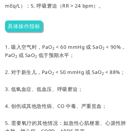
mEq/L）；
5. 呼吸窘迫（RR > 24 bpm）。
具体操作指标
1. 吸入空气时，PaO
< 60 mmHg 或 SaO
< 90%，
2
2
PaO
或 SaO
低于预期水平；
2
2
2. 对于新生儿，PaO
< 50 mmHg 或 SaO
< 88%；
2
2
3. 低氧血症、低血压、呼吸窘迫；
4. 创伤或其他急性病、CO 中毒、严重贫血；
5. 需要氧疗的其他情况：如急性心肌梗塞、心源性肺