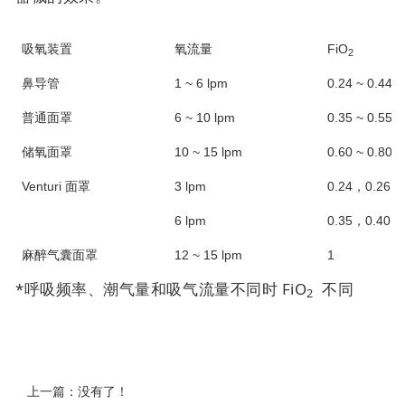
吸氧装置
氧流量
FiO
2
鼻导管
1 ~ 6 lpm
0.24 ~ 0.44*
普通面罩
6 ~ 10 lpm
0.35 ~ 0.55*
储氧面罩
10 ~ 15 lpm
0.60 ~ 0.80*
Venturi 面罩
3 lpm
0.24，0.26，0
6 lpm
0.35，0.40，0
麻醉气囊面罩
12 ~ 15 lpm
1
*呼吸频率、潮气量和吸气流量不同时 FiO
不同
2
上一篇：没有了！